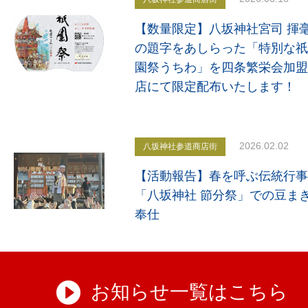
【数量限定】八坂神社宮司 揮
の題字をあしらった「特別な祇
園祭うちわ」を四条繁栄会加盟
店にて限定配布いたします！
2026.02.02
八坂神社参道商店街
【活動報告】春を呼ぶ伝統行事
「八坂神社 節分祭」での豆ま
奉仕
お知らせ一覧はこちら