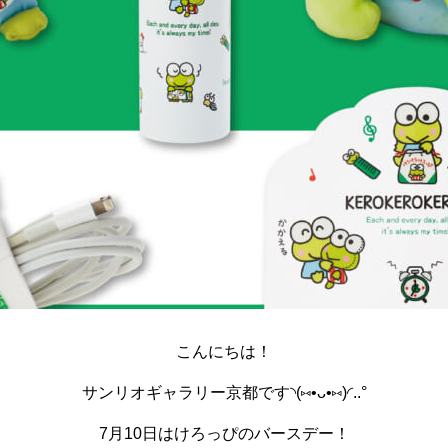
こんにちは！
サンリオギャラリー京都です◝(⑅•ᴗ•⑅)◜..°
7月10日はけろっぴのバースデー！