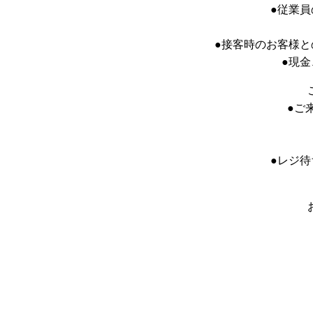
●従業
●接客時のお客様
●現
●ご
●レジ