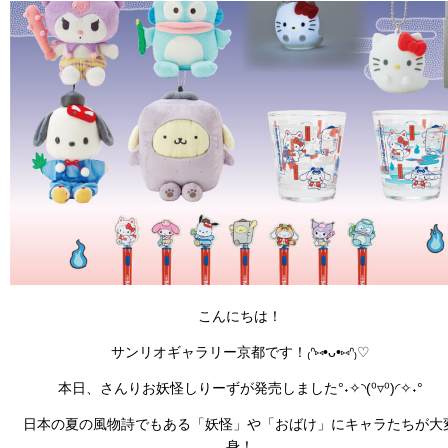
こんにちは！
サンリオギャラリー京都です！₍ᐢ⑅•ᴗ•⑅ᐢ₎♡
本日、さんりお妖怪しりーずが発売しました°˖✧◝(⁰▿⁰)◜✧˖°
日本の夏の風物詩でもある「妖怪」や「おばけ」にキャラたちが大
身！