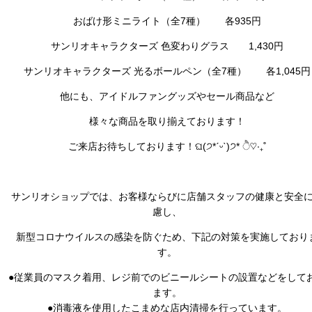
おばけ形ミニライト（全7種） 各935円
サンリオキャラクターズ 色変わりグラス 1,430円
サンリオキャラクターズ 光るボールペン（全7種） 各1,045円
他にも、アイドルファングッズやセール商品など
様々な商品を取り揃えております！
ご来店お待ちしております！ଘ(੭*ˊᵕˋ)੭* ੈ♡‧₊˚
サンリオショップでは、お客様ならびに店舗スタッフの健康と安全
慮し、
新型コロナウイルスの感染を防ぐため、下記の対策を実施しており
す。
●従業員のマスク着用、レジ前でのビニールシートの設置などをして
ます。
●消毒液を使用したこまめな店内清掃を行っています。