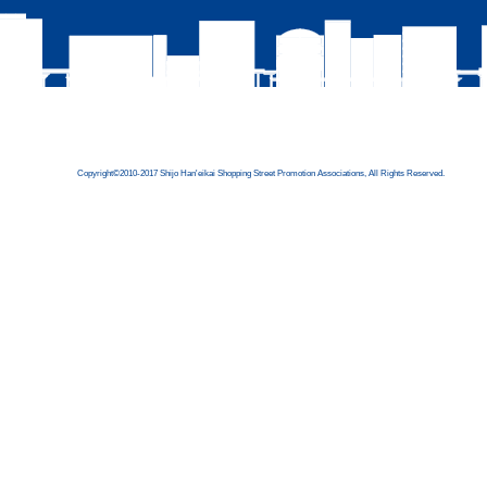
Copyright©2010-2017 Shijo Han'eikai Shopping Street Promotion Associations, All Rights Reserved.