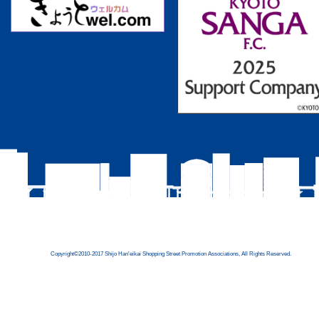
Copyright©2010-2017 Shijo Han'eikai Shopping Street Promotion Associations, All Rights Reserved.