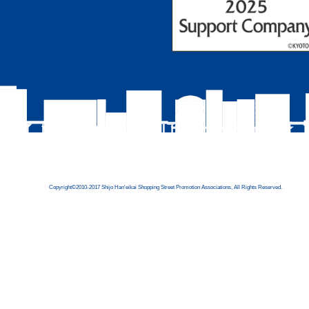
Copyright©2010-2017 Shijo Han'eikai Shopping Street Promotion Associations, All Rights Reserved.