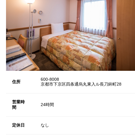
600-8008
住所
京都市下京区四条通烏丸東入ル長刀鉾町28
営業時
24時間
間
定休日
なし