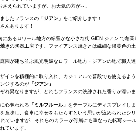
おさえられていますが、お天気の方が～。
ましたフランスの
「ジアン」
をご紹介します！
さんあります！
の南にあるロワール地方の緑豊かな小さな街 GIEN ジアン で創業
焼き
の陶器工房です。ファイアンス焼きとは繊細な淡黄色の土
庭園が建ち並ぶ風光明媚なロワール地方・ジアンの地で職人達
ザインを積極的に取り入れ、カジュアルで普段でも使えるよう
ンジするのが
「ジアン」
ぞれ異なりますが、どれもフランスの洗練された香りが漂いま
に心奪われる
「
ミルフルール」
をテーブルにディスプレイしま
を意味し、食卓に幸せをもたらすという思いが込められたシリ
われていますが、それらのカラーが何層にも重なった転写シー
れています。