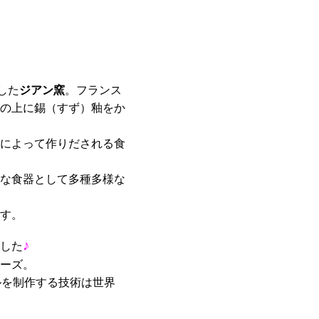
した
ジアン窯
。フランス
の上に錫（すず）釉をか
によって作りだされる食
な食器として多種多様な
す。
♪
した
ーズ。
ルを制作する技術は世界