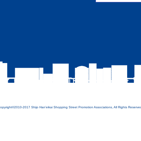
opyright©2010-2017 Shijo Han'eikai Shopping Street Promotion Associations, All Rights Reserve