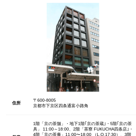
〒600-8005
住所
京都市下京区四条通富小路角
1階「京の茶舗」・地下1階｢京の茶蔵｣・5階｢京の茶
具」 11:00～18:00、2階「茶寮 FUKUCHA四条店｣・
4階「京の茶庵」11:00〜18:00 （L.O.17:30）、3階