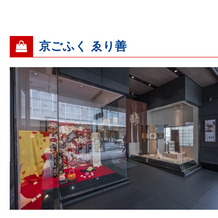
京ごふく ゑり善