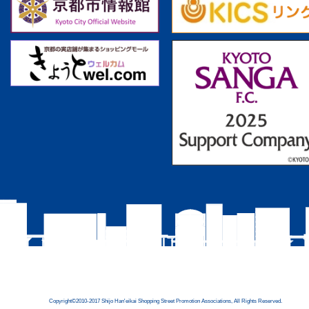
Copyright©2010-2017 Shijo Han'eikai Shopping Street Promotion Associations, All Rights Reserved.