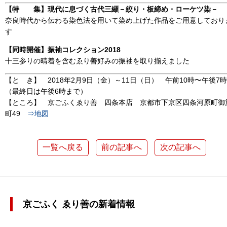
【特 集】現代に息づく古代三纈－絞り・板締め・ローケツ染－
奈良時代から伝わる染色法を用いて染め上げた作品をご用意しており
す
【同時開催】振袖コレクション2018
十三参りの晴着を含むゑり善好みの振袖を取り揃えました
【と き】 2018年2月9日（金）～11日（日） 午前10時〜午後7時
（最終日は午後6時まで）
【ところ】 京ごふくゑり善 四条本店 京都市下京区四条河原町御
町49
⇒地図
一覧へ戻る
前の記事へ
次の記事へ
京ごふく ゑり善の新着情報