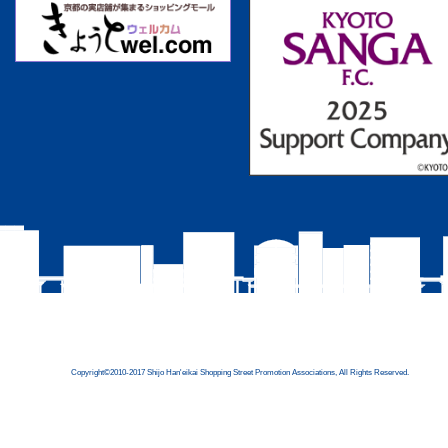
Copyright©2010-2017 Shijo Han'eikai Shopping Street Promotion Associations, All Rights Reserved.