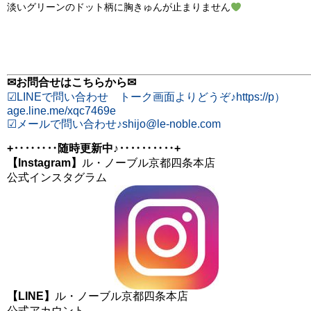
淡いグリーンのドット柄に胸きゅんが止まりません
✉お問合せはこちらから✉
☑︎LINEで問い合わせ トーク画面よりどうぞ♪https://p）
age.line.me/xqc7469e
☑︎メールで問い合わせ♪shijo@le-noble.com
+‥‥‥‥随時更新中♪‥‥‥‥‥+
【Instagram】
ル・ノーブル京都四条本店
公式インスタグラム
【LINE】
ル・ノーブル京都四条本店
公式アカウント