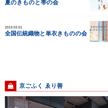
夏のきものと帯の会
2019.03.01
全国伝統織物と単衣きものの会
京ごふく ゑり善