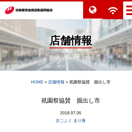
店舗情報
HOME
>
店舗情報
>
祇園祭協賛 掘出し市
祇園祭協賛 掘出し市
2018.07.05
京ごふく ゑり善