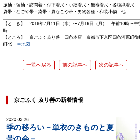
振袖・留袖・訪問着・付下着尺・小紋着尺・無地着尺・各種織着尺
袋帯・なごや帯・染帯・袋なごや帯・男物各種・和装小物 他
【と き】 2018年7月11日（水）〜7月16日（月） 午前10時〜午
時
【ところ】 京ごふくゑり善 四条本店 京都市下京区四条河原町御
町49
⇒地図
一覧へ戻る
前の記事へ
次の記事へ
京ごふく ゑり善の新着情報
2020.03.26
季の移ろい－単衣のきものと夏
帯の会－