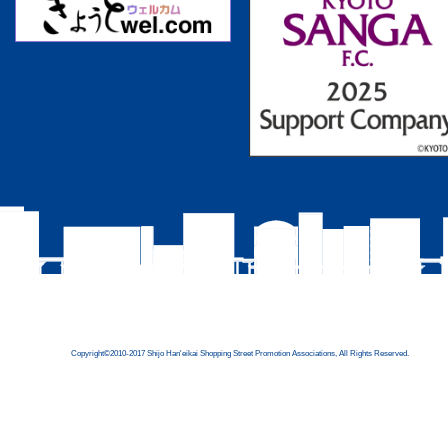
Copyright©2010-2017 Shijo Han'eikai Shopping Street Promotion Associations, All Rights Reserved.