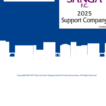
Copyright©2010-2017 Shijo Han'eikai Shopping Street Promotion Associations, All Rights Reserved.