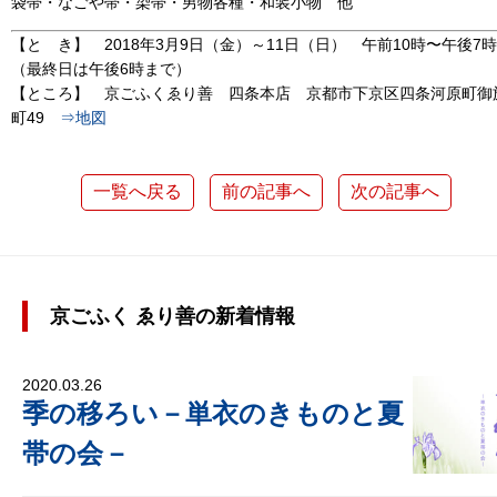
袋帯・なごや帯・染帯・男物各種・和装小物 他
【と き】 2018年3月9日（金）～11日（日） 午前10時〜午後7時
（最終日は午後6時まで）
【ところ】 京ごふくゑり善 四条本店 京都市下京区四条河原町御
町49
⇒地図
一覧へ戻る
前の記事へ
次の記事へ
京ごふく ゑり善の新着情報
2020.03.26
季の移ろい－単衣のきものと夏
帯の会－