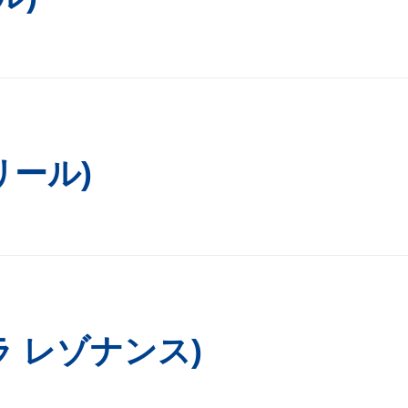
プリール)
e (ラ レゾナンス)