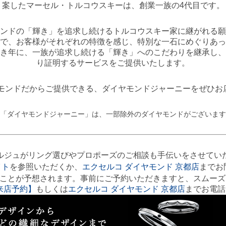
案したマーセル・トルコウスキーは、創業一族の4代目です。
ンドの「輝き」を追求し続けるトルコウスキー家に継がれる願
で、お客様がそれぞれの特徴を感じ、特別な一石にめぐりあっ
き年に、一族が追求し続ける「輝き」へのこだわりを継承し、
り証明するサービスをご提供いたします。
ヤモンドだからご提供できる、ダイヤモンドジャーニーをぜひお
「ダイヤモンドジャーニー」は、一部除外のダイヤモンドがございます
ルジュがリング選びやプロポーズのご相談も手伝いをさせてい
イト
を参照いただくか、
エクセルコ ダイヤモンド 京都店
までお
うことが予想されます。事前にご予約いただきますと、スムーズ
来店予約】
もしくは
エクセルコ ダイヤモンド 京都店
までお電話