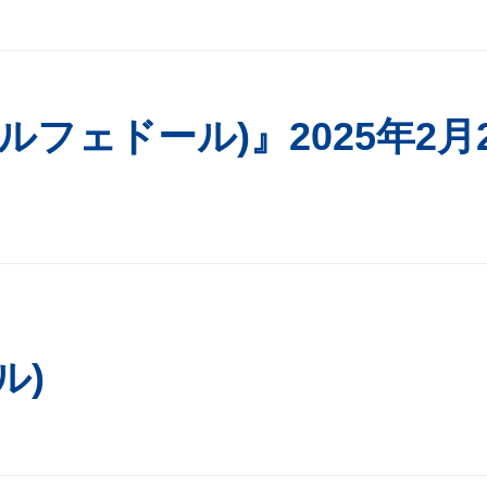
r (パルフェドール)』2025年2月
ル)