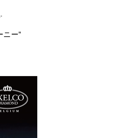
”
ニー”