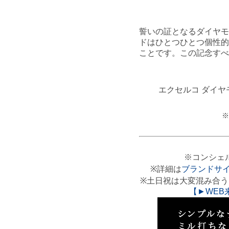
誓いの証となるダイヤモ
ドはひとつひとつ個性的
ことです。この記念すべ
エクセルコ ダイ
※
※コンシェ
※詳細は
ブランドサ
※土日祝は大変混み合
【►WEB