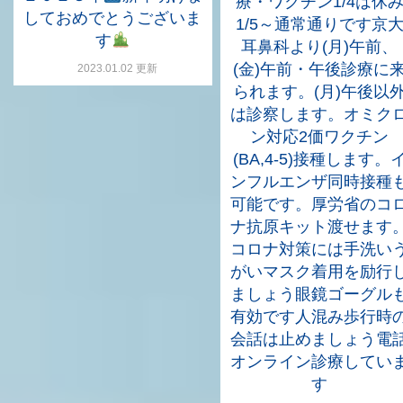
療・ワクチン1/4は休
しておめでとうございま
1/5～通常通りです京
す
耳鼻科より(月)午前、
(金)午前・午後診療に
2023.01.02 更新
られます。(月)午後以
は診察します。オミク
ン対応2価ワクチン
(BA,4-5)接種します。
ンフルエンザ同時接種
可能です。厚労省のコ
ナ抗原キット渡せます
コロナ対策には手洗い
がいマスク着用を励行
ましょう眼鏡ゴーグル
有効です人混み歩行時
会話は止めましょう電
オンライン診療してい
す