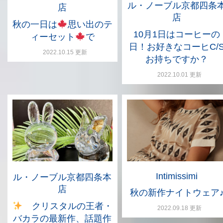
ル・ノーブル京都四条
店
店
秋の一日は
思い出のテ
10月1日はコーヒーの
ィーセット
で
日！お好きなコーヒC/
2022.10.15 更新
お持ちですか？
2022.10.01 更新
Intimissimi
ル・ノーブル京都四条本
店
秋の新作ナイトウェア
クリスタルの王者・
2022.09.18 更新
バカラの最新作、話題作