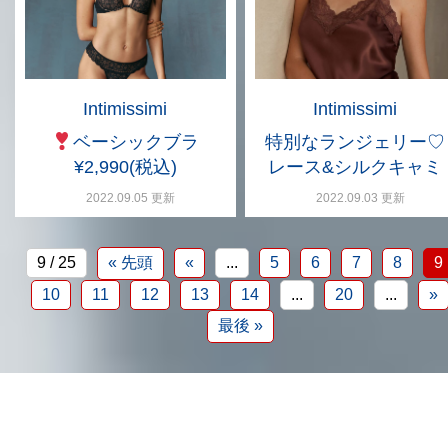
Intimissimi
Intimissimi
ベーシックブラ
特別なランジェリー♡
¥2,990(税込)
レース&シルクキャミ
2022.09.05 更新
2022.09.03 更新
9 / 25
« 先頭
«
...
5
6
7
8
9
10
11
12
13
14
...
20
...
»
最後 »