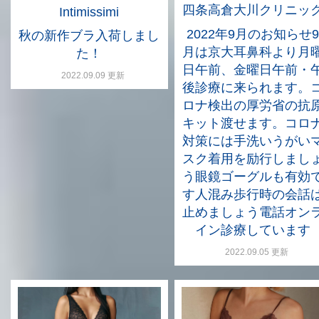
四条高倉大川クリニッ
Intimissimi
2022年9月のお知らせ9
秋の新作ブラ入荷しまし
月は京大耳鼻科より月
た！
日午前、金曜日午前・
2022.09.09 更新
後診療に来られます。
ロナ検出の厚労省の抗
キット渡せます。コロ
対策には手洗いうがい
スク着用を励行しまし
う眼鏡ゴーグルも有効
す人混み歩行時の会話
止めましょう電話オン
イン診療しています
2022.09.05 更新