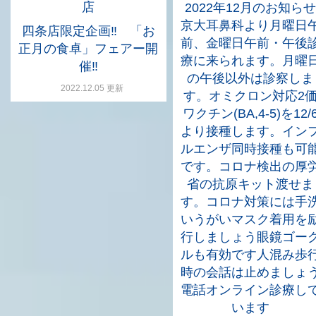
店
2022年12月のお知らせ
京大耳鼻科より月曜日
四条店限定企画‼ 「お
前、金曜日午前・午後
正月の食卓」フェアー開
療に来られます。月曜
催‼
の午後以外は診察しま
2022.12.05 更新
す。オミクロン対応2
ワクチン(BA,4-5)を12/
より接種します。イン
ルエンザ同時接種も可
です。コロナ検出の厚
省の抗原キット渡せま
す。コロナ対策には手
いうがいマスク着用を
行しましょう眼鏡ゴー
ルも有効です人混み歩
時の会話は止めましょ
電話オンライン診療し
います