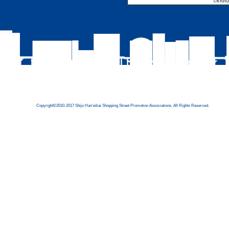
Copyright©2010-2017 Shijo Han'eikai Shopping Street Promotion Associations, All Rights Reserved.