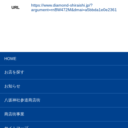
https://www.diamond-shiraishi.jp/?
URL
argument=rnBW472M&dmai=a5bbda1e0e2361
HOME
お店を探す
お知らせ
八坂神社参道商店街
商店街事業